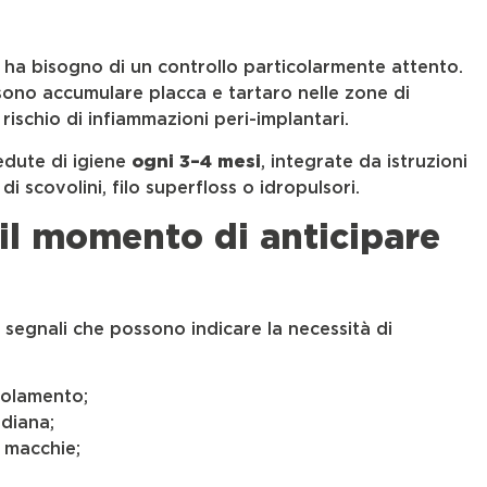
li ha bisogno di un controllo particolarmente attento.
ssono accumulare placca e tartaro nelle zone di
rischio di infiammazioni peri-implantari.
edute di igiene
ogni 3–4 mesi
, integrate da istruzioni
di scovolini, filo superfloss o idropulsori.
il momento di anticipare
i segnali che possono indicare la necessità di
zolamento;
idiana;
i macchie;