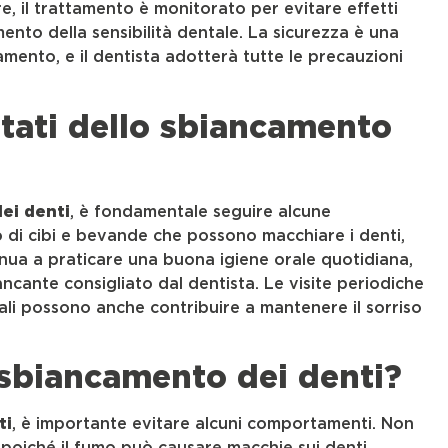
e, il trattamento è monitorato per evitare effetti
mento della sensibilità dentale. La sicurezza è una
amento, e il dentista adotterà tutte le precauzioni
tati dello sbiancamento
ei denti
, è fondamentale seguire alcune
mo di cibi e bevande che possono macchiare i denti,
tinua a praticare una buona igiene orale quotidiana,
ancante consigliato dal dentista. Le visite periodiche
onali possono anche contribuire a mantenere il sorriso
 sbiancamento dei denti?
ti
, è importante evitare alcuni comportamenti. Non
poiché il fumo può causare macchie sui denti