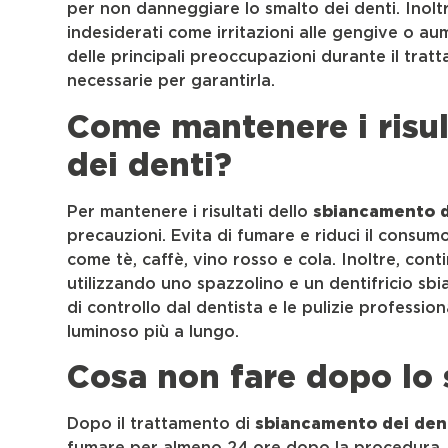
per non danneggiare lo smalto dei denti. Inoltr
indesiderati come irritazioni alle gengive o au
delle principali preoccupazioni durante il tratt
necessarie per garantirla.
Come mantenere i risul
dei denti?
Per mantenere i risultati dello
sbiancamento d
precauzioni. Evita di fumare e riduci il consu
come tè, caffè, vino rosso e cola. Inoltre, con
utilizzando uno spazzolino e un dentifricio sbi
di controllo dal dentista e le pulizie professi
luminoso più a lungo.
Cosa non fare dopo lo
Dopo il trattamento di
sbiancamento dei den
fumare per almeno 24 ore dopo la procedura, 