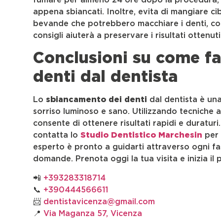
appena sbiancati. Inoltre, evita di mangiare cibi
bevande che potrebbero macchiare i denti, come i
consigli aiuterà a preservare i risultati ottenu
Conclusioni su come fa
denti dal dentista
Lo
sbiancamento dei denti
dal dentista è un
sorriso luminoso e sano. Utilizzando tecniche a
consente di ottenere risultati rapidi e duraturi.
contatta lo
Studio Dentistico Marchesin
per 
esperto è pronto a guidarti attraverso ogni fa
domande. Prenota oggi la tua visita e inizia il 
📲
+393283318714
📞
+390444566611
📨
dentistavicenza@gmail.com
📍
Via Maganza 57, Vicenza